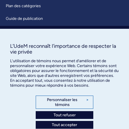
Plan des catégories
Guide de publication
Soumettre une activité
À propos / Nous joindre
L’UdeM reconnaît l’importance de respecter la
vie privée
L’utilisation de témoins nous permet d’améliorer et de
personnaliser votre expérience Web. Certains témoins sont
obligatoires pour assurer le fonctionnement et la sécurité du
site Web, alors que d’autres enregistrent vos préférences.
En acceptant tout, vous consentez à notre utilisation de
témoins pour mieux répondre à vos besoins.
Bureau des communications et
des relations publiques
Personnaliser les
>
témoins
3744, rue Jean-Brillant, bureau 490
Montréal (Québec) H3T 1P1
Tout refuser
Tout accepter
Confidentialité