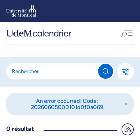
Aller
au
contenu
Aller
au
menu
An error occurred! Code:
20260605000101d0f0a069
0
résultat