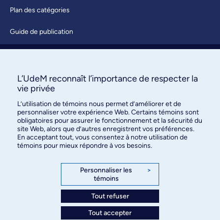
Plan des catégories
Guide de publication
Soumettre une activité
À propos / Nous joindre
L’UdeM reconnaît l’importance de respecter la
vie privée
L’utilisation de témoins nous permet d’améliorer et de
personnaliser votre expérience Web. Certains témoins sont
obligatoires pour assurer le fonctionnement et la sécurité du
site Web, alors que d’autres enregistrent vos préférences.
En acceptant tout, vous consentez à notre utilisation de
témoins pour mieux répondre à vos besoins.
Bureau des communications et
des relations publiques
Personnaliser les
>
témoins
3744, rue Jean-Brillant, bureau 490
Montréal (Québec) H3T 1P1
Tout refuser
Tout accepter
Confidentialité