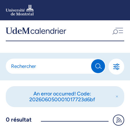
Aller
au
contenu
Aller
au
menu
An error occurred! Code:
202606050001017723d6bf
0
résultat