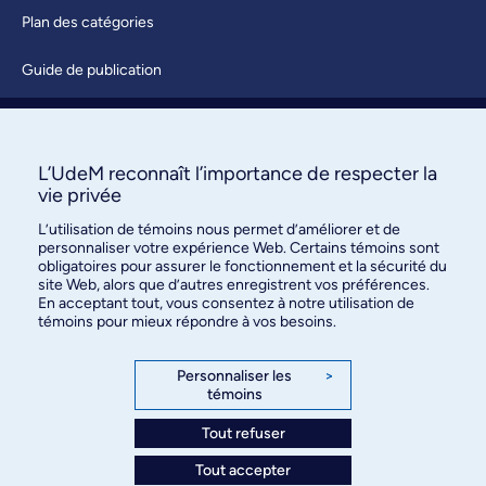
Plan des catégories
Guide de publication
Soumettre une activité
À propos / Nous joindre
L’UdeM reconnaît l’importance de respecter la
vie privée
L’utilisation de témoins nous permet d’améliorer et de
personnaliser votre expérience Web. Certains témoins sont
obligatoires pour assurer le fonctionnement et la sécurité du
site Web, alors que d’autres enregistrent vos préférences.
En acceptant tout, vous consentez à notre utilisation de
témoins pour mieux répondre à vos besoins.
Bureau des communications et
des relations publiques
Personnaliser les
>
témoins
3744, rue Jean-Brillant, bureau 490
Montréal (Québec) H3T 1P1
Tout refuser
Tout accepter
Confidentialité