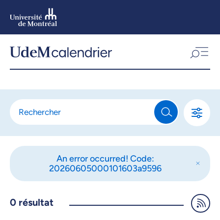
Aller
au
contenu
Aller
au
menu
An error occurred! Code:
20260605000101603a9596
0
résultat