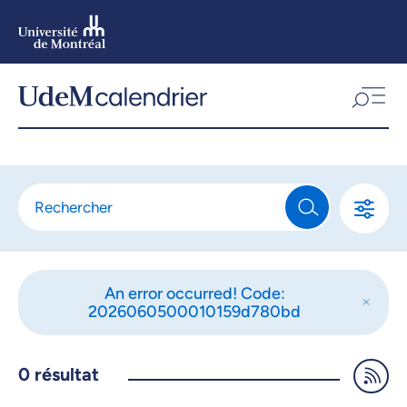
Aller
au
contenu
Aller
au
menu
An error occurred! Code:
2026060500010159d780bd
0
résultat