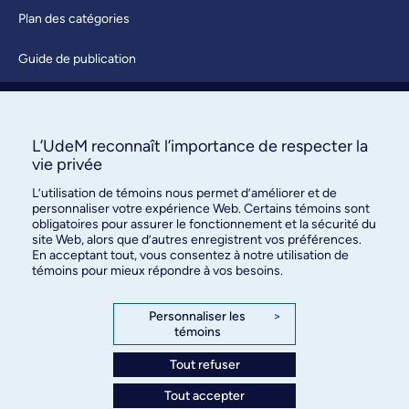
Plan des catégories
Guide de publication
Soumettre une activité
À propos / Nous joindre
L’UdeM reconnaît l’importance de respecter la
vie privée
L’utilisation de témoins nous permet d’améliorer et de
personnaliser votre expérience Web. Certains témoins sont
obligatoires pour assurer le fonctionnement et la sécurité du
site Web, alors que d’autres enregistrent vos préférences.
En acceptant tout, vous consentez à notre utilisation de
témoins pour mieux répondre à vos besoins.
Bureau des communications et
des relations publiques
Personnaliser les
>
témoins
3744, rue Jean-Brillant, bureau 490
Montréal (Québec) H3T 1P1
Tout refuser
Tout accepter
Confidentialité