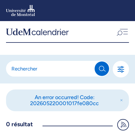
Aller
au
contenu
Aller
au
menu
An error occurred! Code:
202605220001017fe080cc
0
résultat