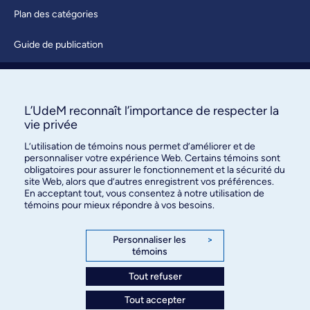
Plan des catégories
Guide de publication
Soumettre une activité
À propos / Nous joindre
L’UdeM reconnaît l’importance de respecter la
vie privée
L’utilisation de témoins nous permet d’améliorer et de
personnaliser votre expérience Web. Certains témoins sont
obligatoires pour assurer le fonctionnement et la sécurité du
site Web, alors que d’autres enregistrent vos préférences.
En acceptant tout, vous consentez à notre utilisation de
témoins pour mieux répondre à vos besoins.
Bureau des communications et
des relations publiques
Personnaliser les
>
témoins
3744, rue Jean-Brillant, bureau 490
Montréal (Québec) H3T 1P1
Tout refuser
Tout accepter
Confidentialité