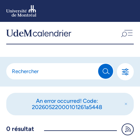
Aller
au
contenu
Aller
au
menu
An error occurred! Code:
20260522000101261a5448
0
résultat