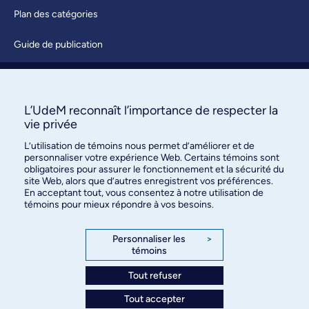
Plan des catégories
Guide de publication
Soumettre une activité
À propos / Nous joindre
L’UdeM reconnaît l’importance de respecter la
vie privée
L’utilisation de témoins nous permet d’améliorer et de
personnaliser votre expérience Web. Certains témoins sont
obligatoires pour assurer le fonctionnement et la sécurité du
site Web, alors que d’autres enregistrent vos préférences.
En acceptant tout, vous consentez à notre utilisation de
témoins pour mieux répondre à vos besoins.
Bureau des communications et
des relations publiques
Personnaliser les
>
témoins
3744, rue Jean-Brillant, bureau 490
Montréal (Québec) H3T 1P1
Tout refuser
Tout accepter
Confidentialité