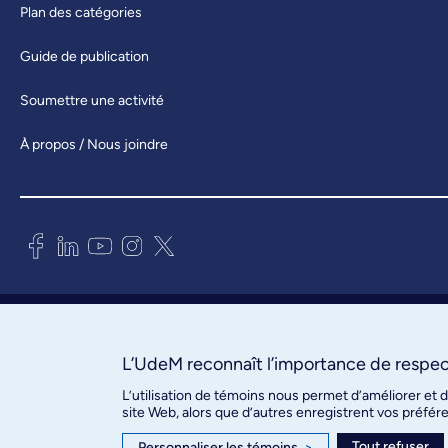
Plan des catégories
Guide de publication
Soumettre une activité
À propos / Nous joindre
Bureau des communications et
des relations publiques
3744, rue Jean-Brillant, bureau 490
L’UdeM reconnaît l’importance de respect
Montréal (Québec) H3T 1P1
L’utilisation de témoins nous permet d’améliorer et 
site Web, alors que d’autres enregistrent vos préfér
Confidentialité
Tout refuser
Personnaliser les témoins
>