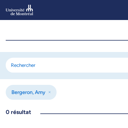
Aller
au
contenu
Aller
au
menu
Bergeron, Amy
0
résultat