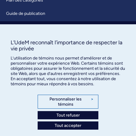
Plan des catégories
Guide de publication
Soumettre une activité
À propos / Nous joindre
L’UdeM reconnaît l’importance de respecter la
vie privée
L’utilisation de témoins nous permet d’améliorer et de
personnaliser votre expérience Web. Certains témoins sont
obligatoires pour assurer le fonctionnement et la sécurité du
site Web, alors que d’autres enregistrent vos préférences.
En acceptant tout, vous consentez à notre utilisation de
témoins pour mieux répondre à vos besoins.
Bureau des communications et
des relations publiques
Personnaliser les
>
témoins
3744, rue Jean-Brillant, bureau 490
Montréal (Québec) H3T 1P1
Tout refuser
Tout accepter
Confidentialité
Conditions d’utilisation