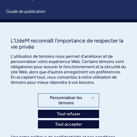
Guide de publication
Soumettre une activité
À propos / Nous joindre
L’UdeM reconnaît l’importance de respecter la
vie privée
L’utilisation de témoins nous permet d’améliorer et de
personnaliser votre expérience Web. Certains témoins sont
obligatoires pour assurer le fonctionnement et la sécurité du
site Web, alors que d’autres enregistrent vos préférences.
En acceptant tout, vous consentez à notre utilisation de
témoins pour mieux répondre à vos besoins.
Bureau des communications et
des relations publiques
Personnaliser les
>
témoins
3744, rue Jean-Brillant, bureau 490
Montréal (Québec) H3T 1P1
Tout refuser
Tout accepter
Confidentialité
Conditions d’utilisation