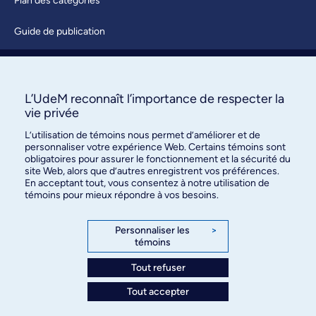
Plan des catégories
Guide de publication
Soumettre une activité
À propos / Nous joindre
L’UdeM reconnaît l’importance de respecter la
vie privée
L’utilisation de témoins nous permet d’améliorer et de
personnaliser votre expérience Web. Certains témoins sont
obligatoires pour assurer le fonctionnement et la sécurité du
site Web, alors que d’autres enregistrent vos préférences.
En acceptant tout, vous consentez à notre utilisation de
témoins pour mieux répondre à vos besoins.
Bureau des communications et
des relations publiques
Personnaliser les
>
témoins
3744, rue Jean-Brillant, bureau 490
Montréal (Québec) H3T 1P1
Tout refuser
Tout accepter
Confidentialité
Conditions d’utilisation