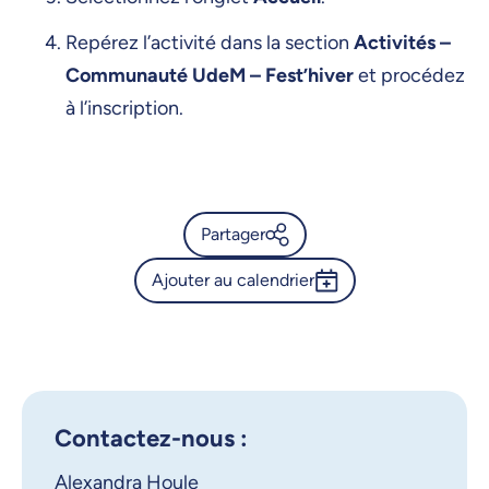
Repérez l’activité dans la section
Activités –
Communauté UdeM – Fest’hiver
et procédez
à l’inscription.
Partager
Ajouter au calendrier
Calendrier de l’Université de
Montréal - Yoga
Outlook 365
Google Calendar
X.com
Facebook
iCalendar
Contactez-nous :
Courriel
LinkedIn
Alexandra Houle