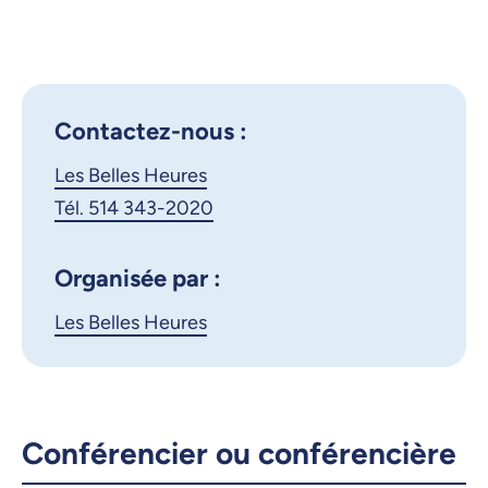
Montréal - Victoria : femme,
Outlook 365
reine, impératrice, icône
Google Calendar
iCalendar
X.com
Facebook
Contactez-nous :
Les Belles Heures
Courriel
LinkedIn
Tél. 514 343-2020
Copier le lien
Organisée par :
Les Belles Heures
Conférencier ou conférencière