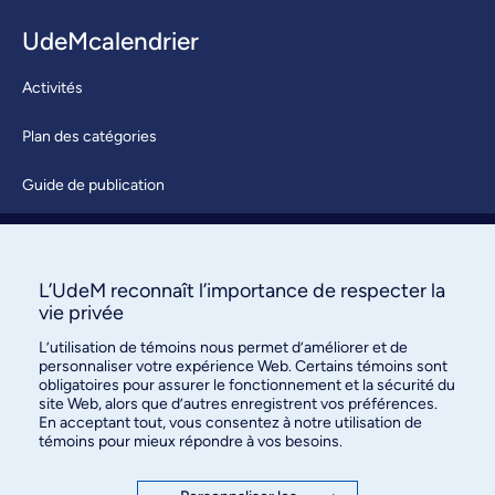
UdeMcalendrier
Activités
Plan des catégories
Guide de publication
Soumettre une activité
À propos / Nous joindre
L’UdeM reconnaît l’importance de respecter la
vie privée
L’utilisation de témoins nous permet d’améliorer et de
personnaliser votre expérience Web. Certains témoins sont
obligatoires pour assurer le fonctionnement et la sécurité du
site Web, alors que d’autres enregistrent vos préférences.
En acceptant tout, vous consentez à notre utilisation de
témoins pour mieux répondre à vos besoins.
Bureau des communications et
des relations publiques