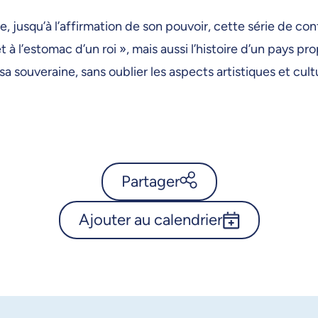
e, jusqu’à l’affirmation de son pouvoir, cette série de c
t à l’estomac d’un roi », mais aussi l’histoire d’un pays
sa souveraine, sans oublier les aspects artistiques et cult
Partager
Ajouter au calendrier
Calendrier de l’Université de
Montréal - Un âge d’or
Outlook 365
élisabéthain ? - Épisode 3
Google Calendar
X.com
Facebook
iCalendar