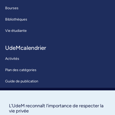
Bourses
Bibliothèques
Vie étudiante
UdeMcalendrier
Activités
Plan des catégories
Guide de publication
Soumettre une activité
À propos / Nous joindre
L’UdeM reconnaît l’importance de respecter la
vie privée