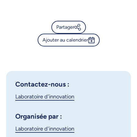
Partager
Ajouter au calendrier
Calendrier de l’Université de
Montréal - Exposition - Sur
Outlook 365
l’air de la liberté : Chansons
Google Calendar
de résistantes dans les prisons
nazies
iCalendar
Contactez-nous :
X.com
Facebook
Laboratoire d'innovation
Courriel
LinkedIn
Organisée par :
Laboratoire d'innovation
Copier le lien