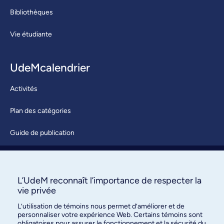
Bibliothèques
Vie étudiante
UdeMcalendrier
Activités
Plan des catégories
Guide de publication
Soumettre une activité
À propos / Nous joindre
L’UdeM reconnaît l’importance de respecter la
vie privée
L’utilisation de témoins nous permet d’améliorer et de
personnaliser votre expérience Web. Certains témoins sont
obligatoires pour assurer le fonctionnement et la sécurité du