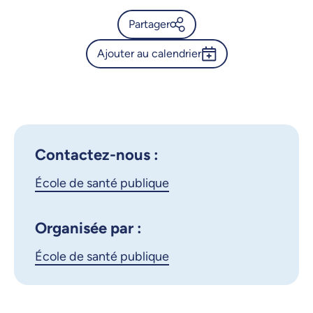
Partager
Ajouter au calendrier
Calendrier de l’Université de
Montréal - Soutenance de
Outlook 365
thèse de Caroline Favron-
Google Calendar
Godbout
iCalendar
Contactez-nous :
X.com
Facebook
École de santé publique
Courriel
LinkedIn
Organisée par :
Copier le lien
École de santé publique