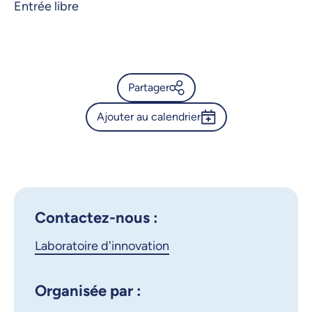
Entrée libre
Partager
Ajouter au calendrier
Calendrier de l’Université de
Montréal - Série Espace • son
Outlook 365
- STRATOS-PHERE
Google Calendar
iCalendar
X.com
Facebook
Contactez-nous :
Laboratoire d'innovation
Courriel
LinkedIn
Copier le lien
Organisée par :