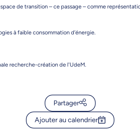
space de transition – ce passage – comme représentatio
ogies à faible consommation d’énergie.
nale recherche-création de l'UdeM.
Partager
Ajouter au calendrier
Calendrier de l’Université de
Montréal - Série Espace • son
Outlook 365
- Passages