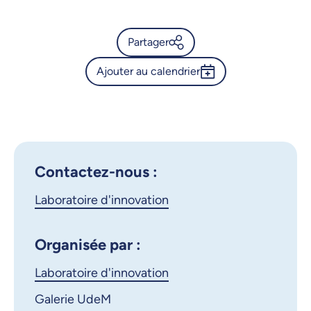
Partager
Ajouter au calendrier
Calendrier de l’Université de
Montréal - Série Espace • son
Outlook 365
- L’éveil de la voix
Google Calendar
iCalendar
X.com
Facebook
Contactez-nous :
Laboratoire d'innovation
Courriel
LinkedIn
Copier le lien
Organisée par :
Laboratoire d'innovation
Galerie UdeM