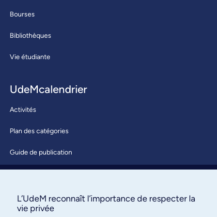
Bourses
Bibliothèques
Vie étudiante
UdeMcalendrier
Activités
Plan des catégories
Guide de publication
Soumettre une activité
À propos / Nous joindre
L’UdeM reconnaît l’importance de respecter la
vie privée