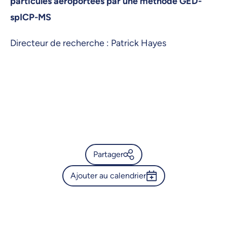
particules aéroportées par une méthode GED-
spICP-MS
Directeur de recherche : Patrick Hayes
Partager
Ajouter au calendrier
Calendrier de l’Université de
Montréal - Sémininaire -
Outlook 365
Judith Boudrias
Google Calendar