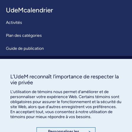
UdeMcalendrier
Activités
Plan des catégories
Guide de publication
Soumettre une activité
À propos / Nous joindre
L’UdeM reconnaît l’importance de respecter la
vie privée
L’utilisation de témoins nous permet d’améliorer et de
personnaliser votre expérience Web. Certains témoins sont
obligatoires pour assurer le fonctionnement et la sécurité du
site Web, alors que d’autres enregistrent vos préférences.
En acceptant tout, vous consentez à notre utilisation de
témoins pour mieux répondre à vos besoins.
Bureau des communications et
des relations publiques
Personnaliser les
>