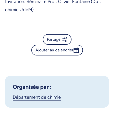
Invitation: Séminaire Prof. Olivier Fontaine (Dpt.
chimie UdeM)
Partager
Ajouter au calendrier
Calendrier de l’Université de
Montréal - Séminaire Prof.
Outlook 365
Olivier Fontaine (Dpt. chimie
Google Calendar
UdeM)
iCalendar
Organisée par :
X.com
Facebook
Département de chimie
Courriel
LinkedIn