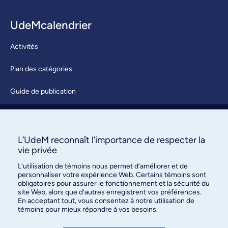
UdeMcalendrier
Activités
Plan des catégories
Guide de publication
Soumettre une activité
À propos / Nous joindre
L’UdeM reconnaît l’importance de respecter la
vie privée
L’utilisation de témoins nous permet d’améliorer et de
personnaliser votre expérience Web. Certains témoins sont
obligatoires pour assurer le fonctionnement et la sécurité du
site Web, alors que d’autres enregistrent vos préférences.
En acceptant tout, vous consentez à notre utilisation de
témoins pour mieux répondre à vos besoins.
Bureau des communications et
des relations publiques