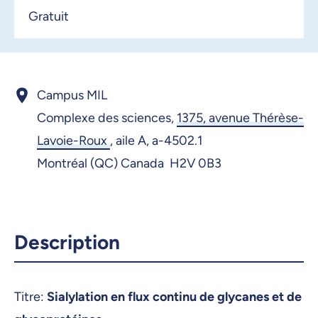
Gratuit
Campus MIL
Complexe des sciences,
1375, avenue Thérèse-
Lavoie-Roux
,
aile A, a-4502.1
Montréal (QC) Canada H2V 0B3
Description
Titre:
Sialylation en flux continu de glycanes et de