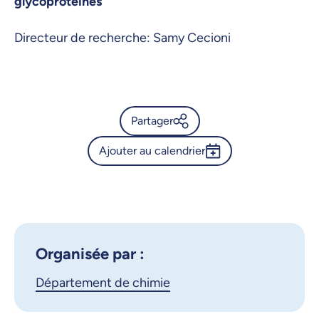
glycoprotéines
Directeur de recherche: Samy Cecioni
Partager
Ajouter au calendrier
Calendrier de l’Université de
Montréal - Séminaire -
Outlook 365
Meriem Beniani
Google Calendar
iCalendar
X.com
Facebook
Organisée par :
Département de chimie
Courriel
LinkedIn