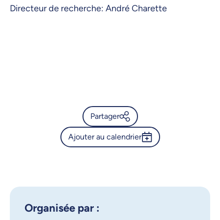
Directeur de recherche: André Charette
Partager
Ajouter au calendrier
Calendrier de l’Université de
Montréal - Séminaire - Aloïs
Outlook 365
Foret
Google Calendar
iCalendar
X.com
Facebook
Organisée par :