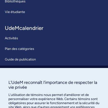
Bibliothèques
Vie étudiante
UdeMcalendrier
Activités
Plan des catégories
Guide de publication
Soumettre une activité
À propos / Nous joindre
L’UdeM reconnaît l’importance de respecter la
vie privée
L’utilisation de témoins nous permet d’améliorer et de
personnaliser votre expérience Web. Certains témoins sont
obligatoires pour assurer le fonctionnement et la sécurité du
site Web, alors que d’autres enregistrent vos préférences.