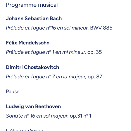
Programme musical
Johann Sebastian Bach
Prélude et fugue n
o
16 en sol mineur,
BWV 885
Félix Mendelssohn
Prélude et fugue n
o
1 en mi mineur,
op. 35
Dimitri Chostakovitch
Prélude et fugue n
o
7 en la majeur,
op. 87
Pause
Ludwig van Beethoven
Sonate n
o
16 en sol majeur,
op.31 n
o
1
I. Allegro Vivace