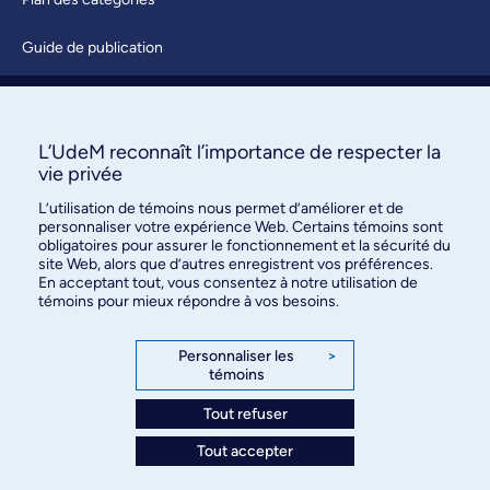
Guide de publication
Soumettre une activité
À propos / Nous joindre
L’UdeM reconnaît l’importance de respecter la
vie privée
L’utilisation de témoins nous permet d’améliorer et de
personnaliser votre expérience Web. Certains témoins sont
obligatoires pour assurer le fonctionnement et la sécurité du
site Web, alors que d’autres enregistrent vos préférences.
En acceptant tout, vous consentez à notre utilisation de
témoins pour mieux répondre à vos besoins.
Bureau des communications et
des relations publiques
Personnaliser les
>
témoins
3744, rue Jean-Brillant, bureau 490
Montréal (Québec) H3T 1P1
Tout refuser
Tout accepter
Confidentialité
Conditions d’utilisation