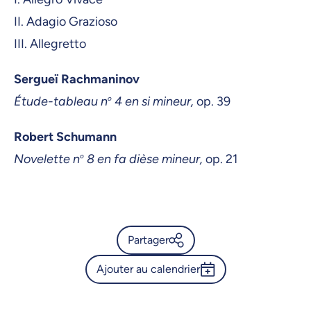
II. Adagio Grazioso
III. Allegretto
Sergueï Rachmaninov
Étude-tableau n
o
4 en si mineur,
op. 39
Robert Schumann
Novelette n
o
8 en fa dièse mineur,
op. 21
Partager
Ajouter au calendrier
Calendrier de l’Université de
Montréal - Récital de piano
Outlook 365
(fin maîtrise) - Emily Hou