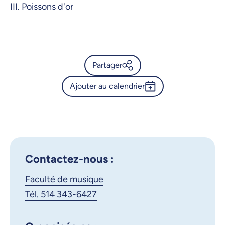
III. Poissons d'or
Partager
Ajouter au calendrier
Calendrier de l’Université de
Montréal - Récital de piano
Outlook 365
(Doctorat II ) - Pietro
Google Calendar
Freiburger
iCalendar
Contactez-nous :
X.com
Facebook
Faculté de musique
Courriel
LinkedIn
Tél. 514 343-6427
Copier le lien