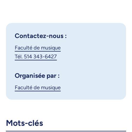
Montréal - Récital de
Outlook 365
percussion jazz (Fin Doctorat)
Google Calendar
- François Stevenson
iCalendar
Contactez-nous :
X.com
Facebook
Faculté de musique
Courriel
LinkedIn
Tél. 514 343-6427
Copier le lien
Organisée par :
Faculté de musique
Mots-clés