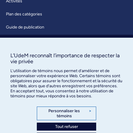
Activités
Plan des catégories
Guide de publication
Soumettre une activité
À propos / Nous joindre
L’UdeM reconnaît l’importance de respecter la
vie privée
L’utilisation de témoins nous permet d’améliorer et de
personnaliser votre expérience Web. Certains témoins sont
obligatoires pour assurer le fonctionnement et la sécurité du
site Web, alors que d’autres enregistrent vos préférences.
En acceptant tout, vous consentez à notre utilisation de
témoins pour mieux répondre à vos besoins.
Bureau des communications et
des relations publiques
Personnaliser les
>
témoins
3744, rue Jean-Brillant, bureau 490
Montréal (Québec) H3T 1P1
Tout refuser