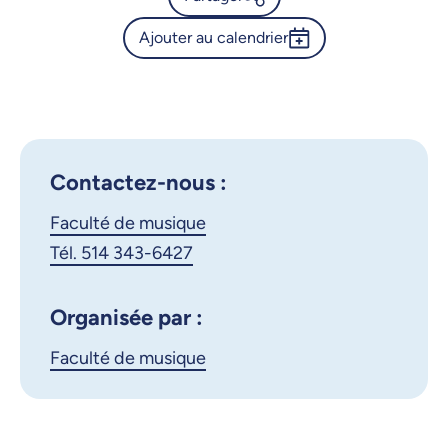
Ajouter au calendrier
Calendrier de l’Université de
Montréal - Récital de chant
Outlook 365
jazz (Maîtrise) - Margaux
Google Calendar
Deveze
iCalendar
Contactez-nous :
X.com
Facebook
Faculté de musique
Courriel
LinkedIn
Tél. 514 343-6427
Copier le lien
Organisée par :
Faculté de musique