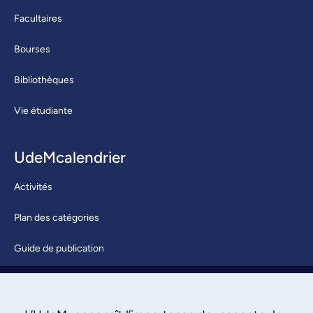
Facultaires
Bourses
Bibliothèques
Vie étudiante
UdeMcalendrier
Activités
Plan des catégories
Guide de publication
Soumettre une activité
À propos / Nous joindre