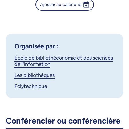
Ajouter au calendrier
Calendrier de l’Université de
Montréal - Projection du film
Outlook 365
documentaire The Librarians
Google Calendar
iCalendar
X.com
Facebook
Organisée par :
École de bibliothéconomie et des sciences
Courriel
LinkedIn
de l'information
Copier le lien
Les bibliothèques
Polytechnique
Conférencier ou conférencière