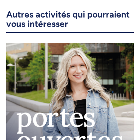
Google Calendar
financements
Autres activités qui pourraient
iCalendar
vous intéresser
X.com
Facebook
Courriel
LinkedIn
Copier le lien