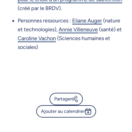
(créé par le BRDV).
Personnes ressources :
Eliane Auger
(nature
et technologies),
Annie Villeneuve
(santé) et
Caroline Vachon
(Sciences humaines et
sociales)
Partager
Ajouter au calendrier
Calendrier de l’Université de
Montréal - Planifier mon
Outlook 365
parcours de recherche et mes