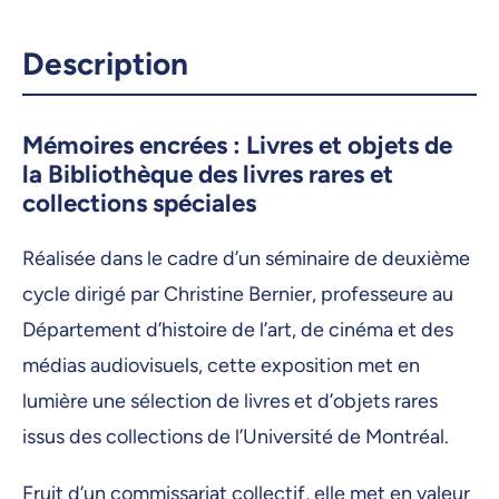
er
1
mai 2026, 08:30
Description
4 mai 2026, 08:30
5 mai 2026, 08:30
Mémoires encrées : Livres et objets de
la Bibliothèque des livres rares et
6 mai 2026, 08:30
collections spéciales
7 mai 2026, 08:30
Réalisée dans le cadre d’un séminaire de deuxième
8 mai 2026, 08:30
cycle dirigé par Christine Bernier, professeure au
11 mai 2026, 08:30
Département d’histoire de l’art, de cinéma et des
12 mai 2026, 08:30
médias audiovisuels, cette exposition met en
13 mai 2026, 08:30
lumière une sélection de livres et d’objets rares
14 mai 2026, 08:30
issus des collections de l’Université de Montréal.
15 mai 2026, 08:30
Fruit d’un commissariat collectif, elle met en valeur