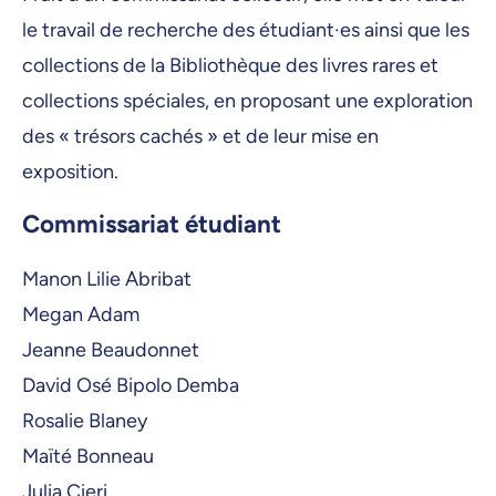
18 mai 2026, 08:30
le travail de recherche des étudiant·es ainsi que les
collections de la Bibliothèque des livres rares et
19 mai 2026, 08:30
collections spéciales, en proposant une exploration
20 mai 2026, 08:30
des « trésors cachés » et de leur mise en
21 mai 2026, 08:30
exposition.
22 mai 2026, 08:30
Commissariat étudiant
25 mai 2026, 08:30
Manon Lilie Abribat
26 mai 2026, 08:30
Megan Adam
27 mai 2026, 08:30
Jeanne Beaudonnet
28 mai 2026, 08:30
David Osé Bipolo Demba
29 mai 2026, 08:30
Rosalie Blaney
Maïté Bonneau
er
1
juin 2026, 08:30
Julia Cieri