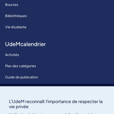
Bourses
Bibliothèques
Vie étudiante
UdeMcalendrier
Activités
Plan des catégories
Guide de publication
Soumettre une activité
À propos / Nous joindre
L’UdeM reconnaît l’importance de respecter la
vie privée