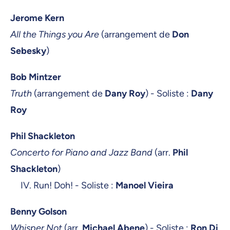
Jerome Kern
All the Things you Are
(arrangement de
Don
Sebesky
)
Bob Mintzer
Truth
(arrangement de
Dany Roy
) - Soliste :
Dany
Roy
Phil Shackleton
Concerto for Piano and Jazz Band
(arr.
Phil
Shackleton
)
IV. Run! Doh! - Soliste :
Manoel Vieira
Benny Golson
Whisper Not
(arr.
Michael Abene
) - Soliste :
Ron Di