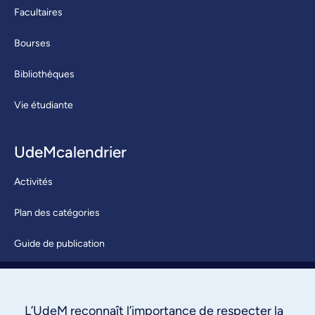
Facultaires
Bourses
Bibliothèques
Vie étudiante
UdeMcalendrier
Activités
Plan des catégories
Guide de publication
Soumettre une activité
À propos / Nous joindre
L’UdeM reconnaît l’importance de respecter la