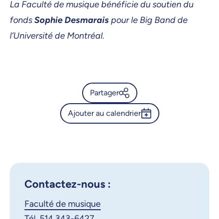
La Faculté de musique bénéficie du soutien du
fonds
Sophie Desmarais
pour le Big Band de
l’Université de Montréal.
Partager
Ajouter au calendrier
Calendrier de l’Université de
Montréal - Les 45 ans du Big
Outlook 365
Band de l'UdeM
Google Calendar
iCalendar
X.com
Facebook
Contactez-nous :
Faculté de musique
Courriel
LinkedIn
Tél. 514 343-6427