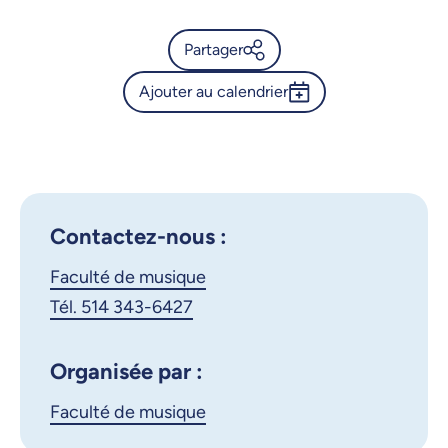
Partager
Ajouter au calendrier
Calendrier de l’Université de
Montréal - Le chef
Outlook 365
d’orchestre et le paysage
Google Calendar
musical francophone aux
XIXe-XXe siècles
iCalendar
Contactez-nous :
X.com
Facebook
Faculté de musique
Tél. 514 343-6427
Courriel
LinkedIn
Organisée par :
Copier le lien
Faculté de musique