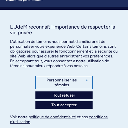
Soumettre une activité
À propos / Nous joindre
L’UdeM reconnaît l’importance de respecter la
vie privée
L’utilisation de témoins nous permet d’améliorer et de
personnaliser votre expérience Web. Certains témoins sont
obligatoires pour assurer le fonctionnement et la sécurité du
site Web, alors que d’autres enregistrent vos préférences.
En acceptant tout, vous consentez à notre utilisation de
témoins pour mieux répondre à vos besoins.
Bureau des communications et
des relations publiques
Personnaliser les
>
témoins
3744, rue Jean-Brillant, bureau 490
Montréal (Québec) H3T 1P1
Tout refuser
Tout accepter
Confidentialité
Conditions d’utilisation
Voir notre
politique de confidentialité
et nos
conditions
Paramètres des témoins
d’utilisation
.
© Université de Montréal, 2026. Tous droits