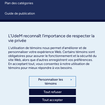
Plan des catégories
Guide de publication
Soumettre une activité
À propos / Nous joindre
L’UdeM reconnaît l’importance de respecter la
vie privée
L’utilisation de témoins nous permet d’améliorer et de
personnaliser votre expérience Web. Certains témoins sont
obligatoires pour assurer le fonctionnement et la sécurité du
site Web, alors que d’autres enregistrent vos préférences.
En acceptant tout, vous consentez à notre utilisation de
témoins pour mieux répondre à vos besoins.
Bureau des communications et
des relations publiques
Personnaliser les
>
témoins
3744, rue Jean-Brillant, bureau 490
Montréal (Québec) H3T 1P1
Tout refuser
Tout accepter
Confidentialité