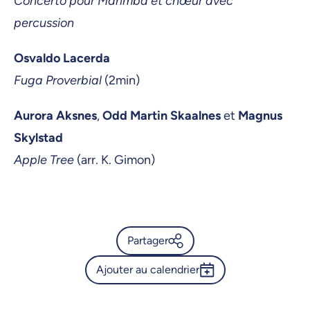
Concerto pour Marimba et chœur avec
percussion
Osvaldo Lacerda
Fuga Proverbial
(2min)
Aurora Aksnes
,
Odd Martin Skaalnes
et
Magnus
Skylstad
Apple Tree
(arr. K. Gimon)
Partager
Ajouter au calendrier
Calendrier de l’Université de
Montréal - L'Atelier de
Outlook 365
percussion et la Chorale de