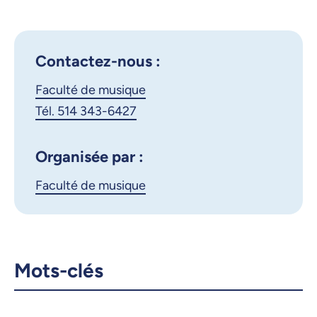
Google Calendar
l'UdeM en concert
iCalendar
Contactez-nous :
X.com
Facebook
Faculté de musique
Courriel
LinkedIn
Tél. 514 343-6427
Copier le lien
Organisée par :
Faculté de musique
Mots-clés