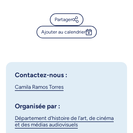
Partager
Ajouter au calendrier
Calendrier de l’Université de
Montréal - J’habite une ville :
Outlook 365
de Perrault à aujourd’hui
Google Calendar
iCalendar
X.com
Facebook
Contactez-nous :
Camila Ramos Torres
Courriel
LinkedIn
Copier le lien
Organisée par :
Département d’histoire de l’art, de cinéma
et des médias audiovisuels