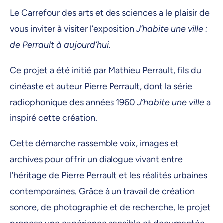
12 février 2026, 08:30
Le Carrefour des arts et des sciences a le plaisir de
13 février 2026, 08:30
vous inviter à visiter l’exposition
J’habite une ville :
16 février 2026, 08:30
de Perrault à aujourd’hui
.
17 février 2026, 08:30
Ce projet a été initié par Mathieu Perrault, fils du
18 février 2026, 08:30
cinéaste et auteur Pierre Perrault, dont la série
19 février 2026, 08:30
radiophonique des années 1960
J’habite une ville
a
inspiré cette création.
20 février 2026, 08:30
23 février 2026, 08:30
Cette démarche rassemble voix, images et
24 février 2026, 08:30
archives pour offrir un dialogue vivant entre
l’héritage de Pierre Perrault et les réalités urbaines
25 février 2026, 08:30
contemporaines. Grâce à un travail de création
26 février 2026, 08:30
sonore, de photographie et de recherche, le projet
27 février 2026, 08:30