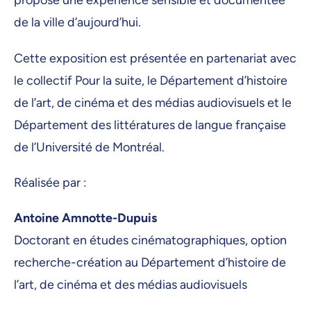
propose une expérience sensible et documentée
2 mars 2026, 08:30
de la ville d’aujourd’hui.
3 mars 2026, 08:30
Cette exposition est présentée en partenariat avec
4 mars 2026, 08:30
le collectif Pour la suite, le Département d’histoire
5 mars 2026, 08:30
de l’art, de cinéma et des médias audiovisuels et le
Département des littératures de langue française
6 mars 2026, 08:30
de l’Université de Montréal.
Réalisée par :
Antoine Amnotte-Dupuis
Doctorant en études cinématographiques, option
recherche-création au Département d’histoire de
l’art, de cinéma et des médias audiovisuels