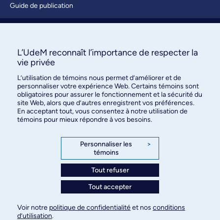
Guide de publication
Soumettre une activité
À propos / Nous joindre
L’UdeM reconnaît l’importance de respecter la
vie privée
L’utilisation de témoins nous permet d’améliorer et de
personnaliser votre expérience Web. Certains témoins sont
obligatoires pour assurer le fonctionnement et la sécurité du
site Web, alors que d’autres enregistrent vos préférences.
En acceptant tout, vous consentez à notre utilisation de
témoins pour mieux répondre à vos besoins.
Bureau des communications et
des relations publiques
Personnaliser les
>
témoins
3744, rue Jean-Brillant, bureau 490
Montréal (Québec) H3T 1P1
Tout refuser
Tout accepter
Confidentialité
Conditions d’utilisation
Voir notre
politique de confidentialité
et nos
conditions
Paramètres des témoins
d’utilisation
.