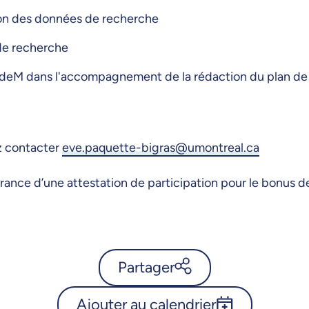
tion des données de recherche
 de recherche
s UdeM dans l'accompagnement de la rédaction du plan d
ez contacter
eve.paquette-bigras@umontreal.ca
ivrance d’une attestation de participation pour le bonus d
Partager
Ajouter au calendrier
Calendrier de l’Université de