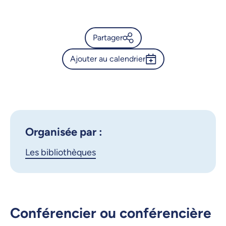
Partager
Ajouter au calendrier
Calendrier de l’Université de
Montréal - Initiation à
Outlook 365
l'enregistrement vidéo
Google Calendar
iCalendar
X.com
Facebook
Organisée par :
Les bibliothèques
Courriel
LinkedIn
Copier le lien
Conférencier ou conférencière