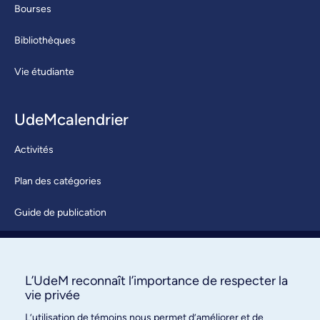
Bourses
Bibliothèques
Vie étudiante
UdeMcalendrier
Activités
Plan des catégories
Guide de publication
Soumettre une activité
À propos / Nous joindre
L’UdeM reconnaît l’importance de respecter la
vie privée
L’utilisation de témoins nous permet d’améliorer et de