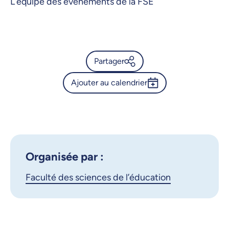
L’équipe des évènements de la FSÉ
Partager
Ajouter au calendrier
Calendrier de l’Université de
Montréal - 3ᵉ édition de la
Outlook 365
Game Jam de la FSÉ !
Google Calendar
iCalendar
X.com
Facebook
Organisée par :
Faculté des sciences de l’éducation
Courriel
LinkedIn
Copier le lien