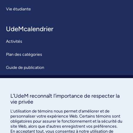
Vie étudiante
UdeMcalendrier
Activités
Plan des catégories
Guide de publication
Soumettre une activité
À propos / Nous joindre
L’UdeM reconnaît l’importance de respecter la
vie privée
L’utilisation de témoins nous permet d’améliorer et de
personnaliser votre expérience Web. Certains témoins sont
obligatoires pour assurer le fonctionnement et la sécurité du
site Web, alors que d’autres enregistrent vos préférences.
En acceptant tout, vous consentez à notre utilisation de