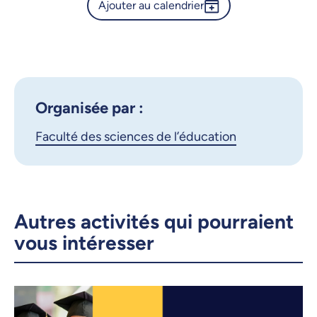
Ajouter au calendrier
Calendrier de l’Université de
Montréal - Festival canadien
Outlook 365
de cinéma jeunesse
Google Calendar
iCalendar
X.com
Facebook
Organisée par :
Faculté des sciences de l’éducation
Courriel
LinkedIn
Copier le lien
Autres activités qui pourraient
vous intéresser