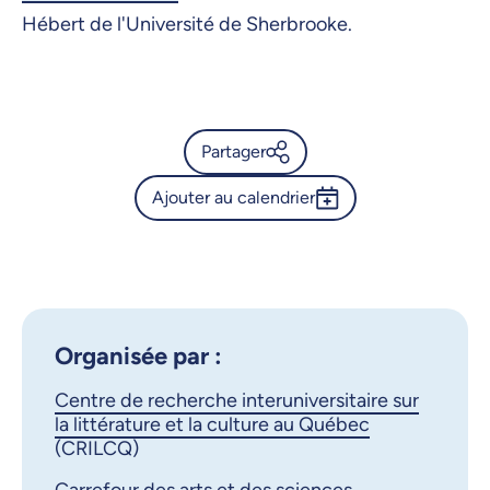
Hébert de l'Université de Sherbrooke.
Partager
Ajouter au calendrier
Calendrier de l’Université de
Montréal - Exposition
Outlook 365
« François Hébert, les
Google Calendar
collages : rétrospective »
iCalendar
Organisée par :
X.com
Facebook
Centre de recherche interuniversitaire sur
la littérature et la culture au Québec
Courriel
LinkedIn
(CRILCQ)