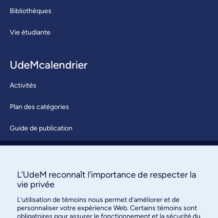
Bibliothèques
Vie étudiante
UdeMcalendrier
Activités
Plan des catégories
Guide de publication
Soumettre une activité
À propos / Nous joindre
L’UdeM reconnaît l’importance de respecter la
vie privée
L’utilisation de témoins nous permet d’améliorer et de
personnaliser votre expérience Web. Certains témoins sont
obligatoires pour assurer le fonctionnement et la sécurité du