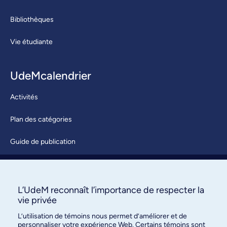
Bibliothèques
Vie étudiante
UdeMcalendrier
Activités
Plan des catégories
Guide de publication
Soumettre une activité
À propos / Nous joindre
L’UdeM reconnaît l’importance de respecter la
vie privée
L’utilisation de témoins nous permet d’améliorer et de
personnaliser votre expérience Web. Certains témoins sont