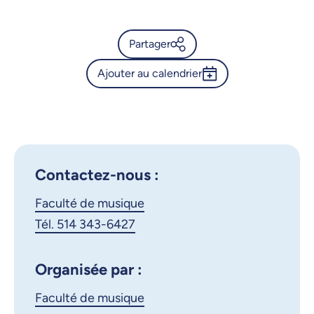
Partager
Ajouter au calendrier
Calendrier de l’Université de
Montréal - Exposition à la
Outlook 365
Bibliothèque de musique
Google Calendar
iCalendar
X.com
Facebook
Contactez-nous :
Faculté de musique
Courriel
LinkedIn
Tél. 514 343-6427
Copier le lien
Organisée par :
Faculté de musique