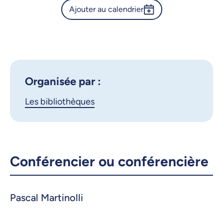
Ajouter au calendrier
Calendrier de l’Université de
Montréal - Éviter les pièges
Outlook 365
des éditeurs prédateurs
Google Calendar
iCalendar
X.com
Facebook
Organisée par :
Les bibliothèques
Courriel
LinkedIn
Copier le lien
Conférencier ou conférencière
Pascal Martinolli