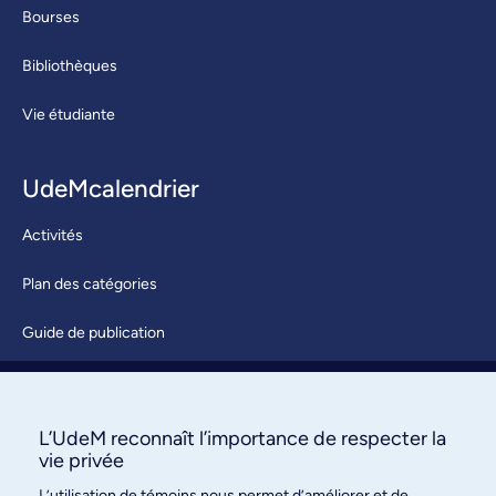
Bourses
Bibliothèques
Vie étudiante
UdeMcalendrier
Activités
Plan des catégories
Guide de publication
Soumettre une activité
À propos / Nous joindre
L’UdeM reconnaît l’importance de respecter la
vie privée
L’utilisation de témoins nous permet d’améliorer et de