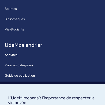
Bourses
Bibliothèques
Vie étudiante
UdeMcalendrier
Activités
Plan des catégories
Guide de publication
Soumettre une activité
À propos / Nous joindre
L’UdeM reconnaît l’importance de respecter la
vie privée