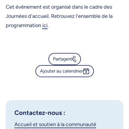
Cet événement est organisé dans le cadre des
Journées d'accueil. Retrouvez l'ensemble de la
programmation
ici
.
Partager
Ajouter au calendrier
Calendrier de l’Université de
Montréal - Bienvenue à
Outlook 365
l'UdeM | Communauté
Google Calendar
étudiante internationale
iCalendar
Contactez-nous :
X.com
Facebook
Accueil et soutien à la communauté