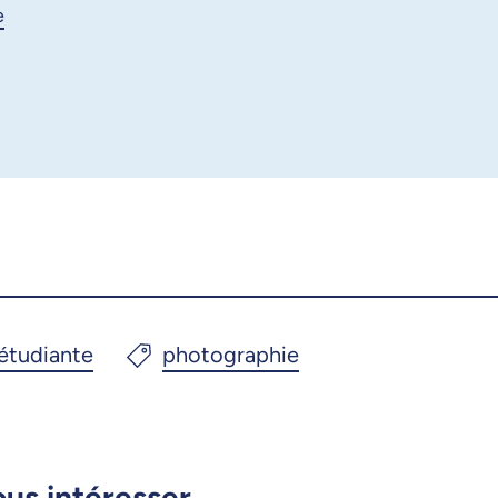
e
Courriel
LinkedIn
Copier le lien
ous intéresser