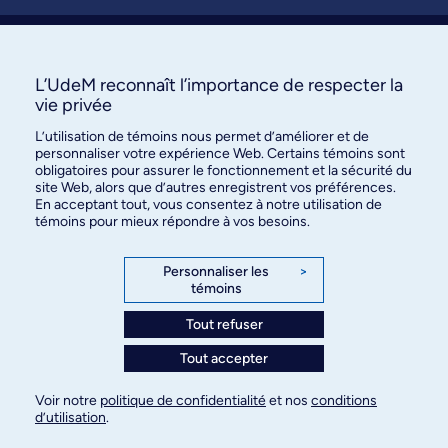
Soumettre une activité
À propos / Nous joindre
L’UdeM reconnaît l’importance de respecter la
vie privée
L’utilisation de témoins nous permet d’améliorer et de
personnaliser votre expérience Web. Certains témoins sont
obligatoires pour assurer le fonctionnement et la sécurité du
site Web, alors que d’autres enregistrent vos préférences.
En acceptant tout, vous consentez à notre utilisation de
témoins pour mieux répondre à vos besoins.
Bureau des communications et
des relations publiques
Personnaliser les
>
témoins
3744, rue Jean-Brillant, bureau 490
Montréal (Québec) H3T 1P1
Tout refuser
Tout accepter
Confidentialité
Conditions d’utilisation
Voir notre
politique de confidentialité
et nos
conditions
Paramètres des témoins
d’utilisation
.
© Université de Montréal, 2026. Tous droits
réservés.