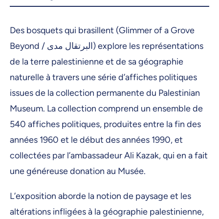
3 février 2026, 09:00
Des bosquets qui brasillent (Glimmer of a Grove
4 février 2026, 09:00
Beyond / البرتقال مدى) explore les représentations
5 février 2026, 09:00
de la terre palestinienne et de sa géographie
6 février 2026, 09:00
naturelle à travers une série d’affiches politiques
issues de la collection permanente du Palestinian
9 février 2026, 09:00
Museum. La collection comprend un ensemble de
10 février 2026, 09:00
540 affiches politiques, produites entre la fin des
11 février 2026, 09:00
années 1960 et le début des années 1990, et
12 février 2026, 09:00
collectées par l’ambassadeur Ali Kazak, qui en a fait
une généreuse donation au Musée.
16 février 2026, 09:00
17 février 2026, 09:00
L’exposition aborde la notion de paysage et les
18 février 2026, 09:00
altérations infligées à la géographie palestinienne,