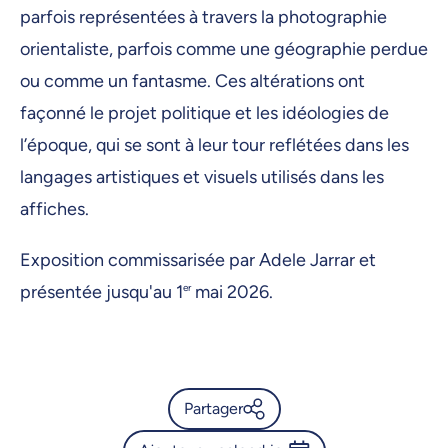
parfois représentées à travers la photographie
19 février 2026, 09:00
orientaliste, parfois comme une géographie perdue
20 février 2026, 09:00
ou comme un fantasme. Ces altérations ont
23 février 2026, 09:00
façonné le projet politique et les idéologies de
24 février 2026, 09:00
l’époque, qui se sont à leur tour reflétées dans les
25 février 2026, 09:00
langages artistiques et visuels utilisés dans les
affiches.
26 février 2026, 09:00
27 février 2026, 09:00
Exposition commissarisée par Adele Jarrar et
présentée jusqu'au 1
er
mai 2026.
2 mars 2026, 09:00
3 mars 2026, 09:00
4 mars 2026, 09:00
Partager
5 mars 2026, 09:00