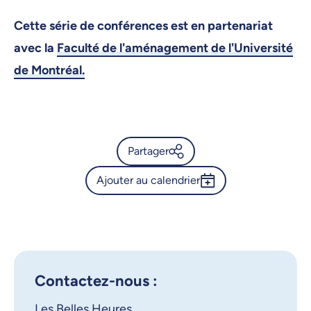
Cette série de conférences est en partenariat
avec la
Faculté de l'aménagement de l'Université
de Montréal.
Partager
Ajouter au calendrier
Calendrier de l’Université de
Montréal - De Ville-Marie au
Outlook 365
Grand Montréal - Épisode 1
Google Calendar
iCalendar
X.com
Facebook
Contactez-nous :
Les Belles Heures
Courriel
LinkedIn