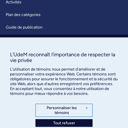
Activités
Plan des catégories
Guide de publication
Soumettre une activité
À propos / Nous joindre
L’UdeM reconnaît l’importance de respecter la
vie privée
L’utilisation de témoins nous permet d’améliorer et de
personnaliser votre expérience Web. Certains témoins sont
obligatoires pour assurer le fonctionnement et la sécurité du
site Web, alors que d’autres enregistrent vos préférences.
En acceptant tout, vous consentez à notre utilisation de
témoins pour mieux répondre à vos besoins.
Bureau des communications et
des relations publiques
Personnaliser les
>
témoins
3744, rue Jean-Brillant, bureau 490
Montréal (Québec) H3T 1P1
Tout refuser