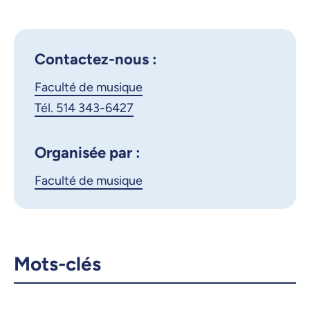
Google Calendar
Montvidas
iCalendar
Contactez-nous :
X.com
Facebook
Faculté de musique
Courriel
LinkedIn
Tél. 514 343-6427
Copier le lien
Organisée par :
Faculté de musique
Mots-clés