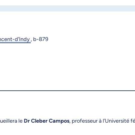
ncent-d’Indy
,
b-879
eillera le
Dr Cleber Campos
, professeur à l’Université