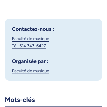
Montréal - Cours de maître
Outlook 365
avec la saxophoniste Melissa
Google Calendar
Aldana
iCalendar
Contactez-nous :
X.com
Facebook
Faculté de musique
Courriel
LinkedIn
Tél. 514 343-6427
Copier le lien
Organisée par :
Faculté de musique
Mots-clés