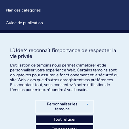
Plan des catégories
Guide de publication
Soumettre une activité
À propos / Nous joindre
L’UdeM reconnaît l’importance de respecter la
vie privée
L’utilisation de témoins nous permet d’améliorer et de
personnaliser votre expérience Web. Certains témoins sont
obligatoires pour assurer le fonctionnement et la sécurité du
site Web, alors que d’autres enregistrent vos préférences.
En acceptant tout, vous consentez à notre utilisation de
témoins pour mieux répondre à vos besoins.
Bureau des communications et
des relations publiques
Personnaliser les
>
témoins
3744, rue Jean-Brillant, bureau 490
Montréal (Québec) H3T 1P1
Tout refuser