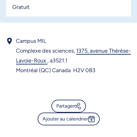
Gratuit
Campus MIL
Complexe des sciences,
1375, avenue Thérèse-
Lavoie-Roux
,
a3521.1
Montréal (QC) Canada H2V 0B3
Partager
Ajouter au calendrier
Calendrier de l’Université de
Montréal - Conférence du
Outlook 365
vendredi 6 novembre 2026