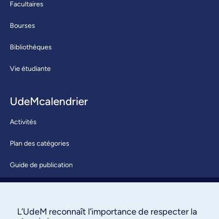
Facultaires
Bourses
Bibliothèques
Vie étudiante
UdeMcalendrier
Activités
Plan des catégories
Guide de publication
Soumettre une activité
À propos / Nous joindre
L’UdeM reconnaît l’importance de respecter la