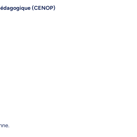
on pédagogique (CENOP)
nne.