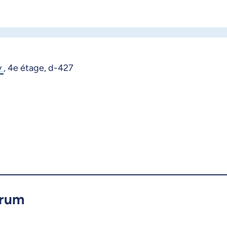
y
,
4e étage, d-427
brum